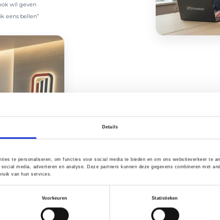
look wil geven
ik eens bellen”
Details
Wij staan open.
Voor een mailtje, belletje of een
We komen zelf uit de operatie, dus we begrijpen d
schaars. Daarom reageren we direct, denken we
oplossingen die ook écht werken op de werkvloer
ties te personaliseren, om functies voor social media te bieden en om ons websiteverkeer te a
 social media, adverteren en analyse. Deze partners kunnen deze gegevens combineren met ander
ruik van hun services.
Voorkeuren
Statistieken