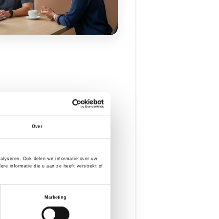
Over
 goede kop koffie bij je op de vestiging.
e waan van de dag als geen ander. Tijd is
 praktisch mee, en komen we met
.
nalyseren. Ook delen we informatie over uw
e informatie die u aan ze heeft verstrekt of
Marketing