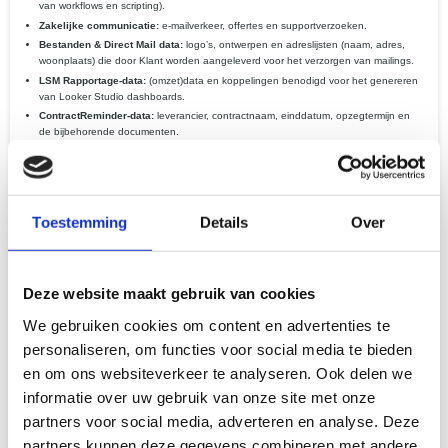
van workflows en scripting).
Zakelijke communicatie:
e-mailverkeer, offertes en supportverzoeken.
Bestanden & Direct Mail data:
logo’s, ontwerpen en adreslijsten (naam, adres,
woonplaats) die door Klant worden aangeleverd voor het verzorgen van mailings.
LSM Rapportage-data:
(omzet)data en koppelingen benodigd voor het genereren
van Looker Studio dashboards.
ContractReminder-data:
leverancier, contractnaam, einddatum, opzegtermijn en
de bijbehorende documenten.
Betaalgegevens:
betaalreferentie via
Mollie
(wij bewaren geen kaart- of
rekeningnummers).
Technische data:
IP-adres en gebruikslogs voor beveiliging.
3. Doeleinden & grondslagen
Toestemming
Details
Over
Uitvoering van overeenkomst:
om je bestellingen te leveren (drukwerk, Direct
Mail, automatisering, ContractReminder, data-rapportages).
Wettelijke verplichting:
voor onze fiscale administratie (belastingdienst).
Deze website maakt gebruik van cookies
Gerechtvaardigd belang:
voor klantenservice, beveiliging en het verbeteren van
onze dienstverlening.
We gebruiken cookies om content en advertenties te
4. Hoe lang bewaren we gegevens?
personaliseren, om functies voor social media te bieden
en om ons websiteverkeer te analyseren. Ook delen we
Bestel- en klantgegevens:
36 maanden na laatste contact, tenzij wettelijk anders
vereist.
informatie over uw gebruik van onze site met onze
Operationele data:
Gedurende de looptijd van de opdracht plus een redelijke
partners voor social media, adverteren en analyse. Deze
termijn voor nazorg.
partners kunnen deze gegevens combineren met andere
Direct Mail adreslijsten:
Deze bewaren wij gedurende een redelijke termijn om