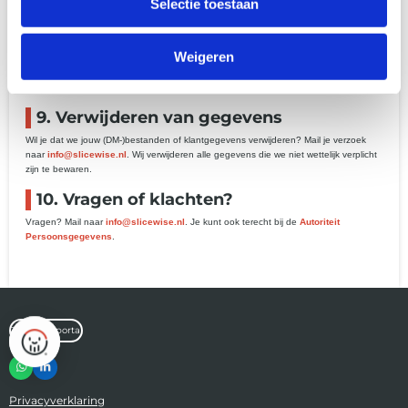
Selectie toestaan
We gebruiken functionele cookies voor een werkende website. Analytische cookies
worden alleen na toestemming geplaatst. Zie onze
cookieverklaring
.
8. Jouw rechten
Weigeren
Je hebt recht op inzage, correctie, verwijdering en bezwaar. Stuur je verzoek naar
info@slicewise.nl
.
9. Verwijderen van gegevens
Wil je dat we jouw (DM-)bestanden of klantgegevens verwijderen? Mail je verzoek
naar
info@slicewise.nl
. Wij verwijderen alle gegevens die we niet wettelijk verplicht
zijn te bewaren.
10. Vragen of klachten?
Vragen? Mail naar
info@slicewise.nl
. Je kunt ook terecht bij de
Autoriteit
Persoonsgegevens
.
Domino’s portal
W
L
h
i
a
n
Privacyverklaring
t
k