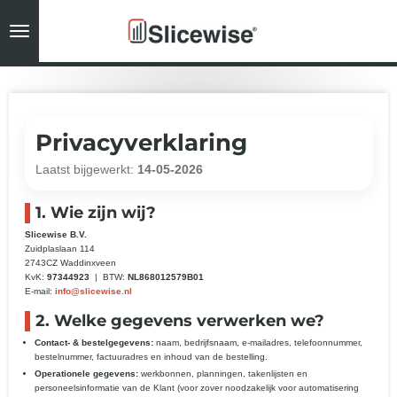
Ga
direct
naar
de
hoofdinhoud
Privacyverklaring
Laatst bijgewerkt:
14-05-2026
1. Wie zijn wij?
Slicewise B.V.
Zuidplaslaan 114
2743CZ Waddinxveen
KvK:
97344923
| BTW:
NL868012579B01
E-mail:
info@slicewise.nl
2. Welke gegevens verwerken we?
Contact- & bestelgegevens:
naam, bedrijfsnaam, e-mailadres, telefoonnummer,
bestelnummer, factuuradres en inhoud van de bestelling.
Operationele gegevens:
werkbonnen, planningen, takenlijsten en
personeelsinformatie van de Klant (voor zover noodzakelijk voor automatisering