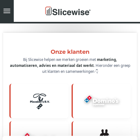
Ga
direct
naar
de
hoofdinhoud
Onze klanten
Bij Slicewise helpen we merken groeien met
marketing,
automatiseren, advies en materiaal dat werkt
. Hieronder een greep
uit klanten en samenwerkingen 👇