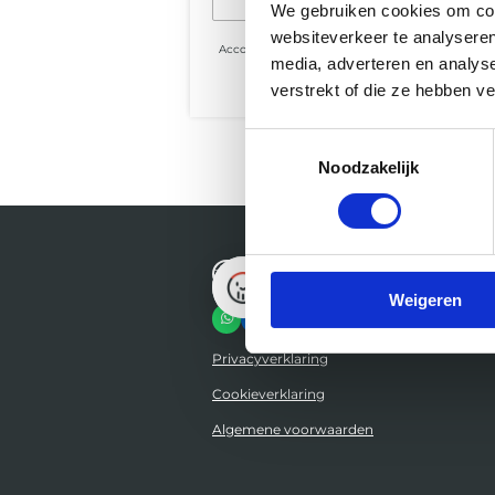
We gebruiken cookies om cont
websiteverkeer te analyseren
Account aanmaken
media, adverteren en analys
verstrekt of die ze hebben v
Toestemmingsselectie
Noodzakelijk
Domino’s portal
Weigeren
W
L
h
i
a
n
Privacyverklaring
t
k
s
e
A
d
Cookieverklaring
p
I
p
n
Algemene voorwaarden