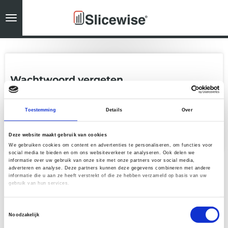
Ga
direct
naar
de
hoofdinhoud
Wachtwoord vergeten
E-mailadres
Toestemming
Details
Over
Verzenden
Deze website maakt gebruik van cookies
We gebruiken cookies om content en advertenties te personaliseren, om functies voor
social media te bieden en om ons websiteverkeer te analyseren. Ook delen we
informatie over uw gebruik van onze site met onze partners voor social media,
adverteren en analyse. Deze partners kunnen deze gegevens combineren met andere
informatie die u aan ze heeft verstrekt of die ze hebben verzameld op basis van uw
gebruik van hun services.
Toestemmingsselectie
Noodzakelijk