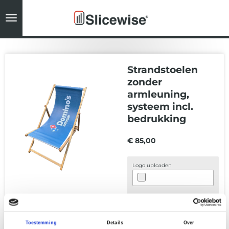
Ga
direct
naar
de
hoofdinhoud
Strandstoelen
zonder
armleuning,
systeem incl.
bedrukking
€ 85,00
Logo uploaden
In
winkelwagen
Toestemming
Details
Over