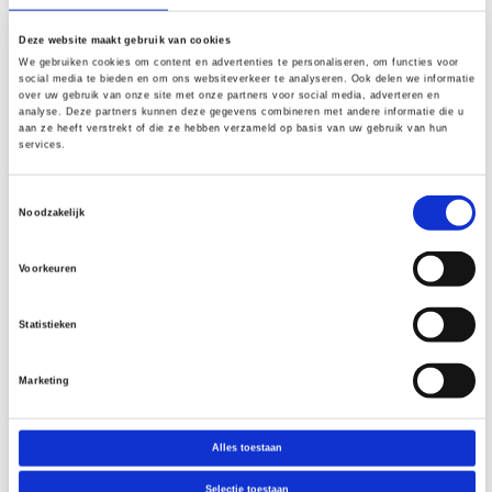
Houten strandstoelen kunnen
Deze website maakt gebruik van cookies
overal voor gebruikt worden, ze
We gebruiken cookies om content en advertenties te personaliseren, om functies voor
zijn niet alleen geschikt voor op
social media te bieden en om ons websiteverkeer te analyseren. Ook delen we informatie
het strand. Deze handige
over uw gebruik van onze site met onze partners voor social media, adverteren en
strandstoelen zonder rugleuning
analyse. Deze partners kunnen deze gegevens combineren met andere informatie die u
zijn ook perfect te gebruiken als
aan ze heeft verstrekt of die ze hebben verzameld op basis van uw gebruik van hun
extra zitplaatsen op terrassen, bij
services.
een evenement of in een
binnenruimte. Laat ligstoelen en
strandstoelen bedrukken met
Toestemmingsselectie
jouw bedrijfslogo en ze trekken
Noodzakelijk
direct de aandacht. Je kunt de
strandstoel bedrukken in geheel
eigen ontwerp.
Voorkeuren
belastbaar tot ca. 110 kg
maten uitgeklapt (h x b x d):
104 x 59 x 94 cm
Statistieken
hout uit duurzaam beheerde
bossen
TÜV- en GS-gecontroleerd
Marketing
drie verschillende zit- en
ligposities
overtrek van 300 g Mesh
leverbaar vanaf 1 stuk
Alles toestaan
Selectie toestaan