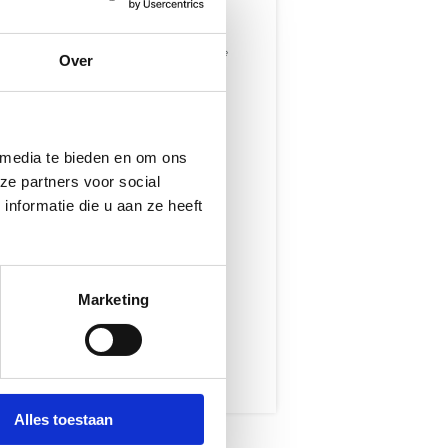
n waar sportclubs waar je mee samenwerkt
te/webshop en excl kosten voor hosting en de
Over
- ex btw per jaar.
 media te bieden en om ons
ze partners voor social
nformatie die u aan ze heeft
Marketing
Alles toestaan