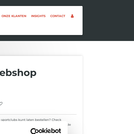
ONZE KLANTEN
INSIGHTS
CONTACT
webshop
e sportclubs kunt laten bestellen? Check
minos-topt.nl
om een beeld te krijgen van de