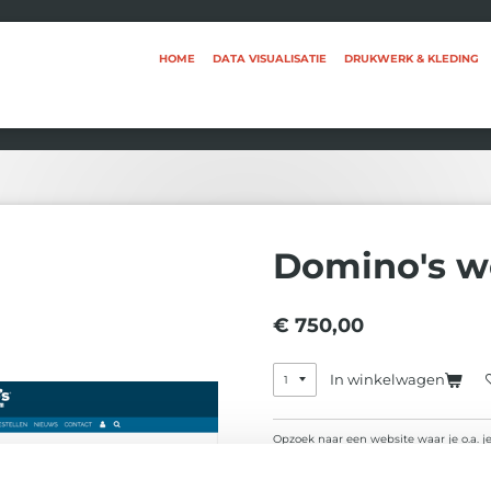
HOME
DATA VISUALISATIE
DRUKWERK & KLEDING
Domino's 
€ 750,00
In winkelwagen
Opzoek naar een website waar je o.a. j
www.dominos-rotterdam.nl
e/o
www.do
mogelijkheden.